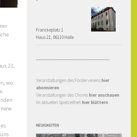
mmer
Franckeplatz 1 ­­­­
iche
Haus 21, 06110 Halle
______________________________
aus 21,
Veranstaltungen des Fördervereins
hier
en, wo
abonnieren
.
um
Veranstaltungen des Chores
hier anschauen
.
runden
Im aktuellen Spielzeitheft
hier blättern
.
ermine
des
NEUIGKEITEN
 uns