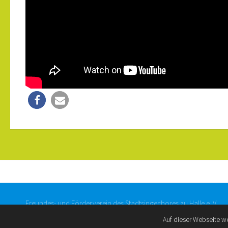
12
Freundes- und Förderverein des Stadtsingechores zu Halle e. V.
Auf dieser Webseite w