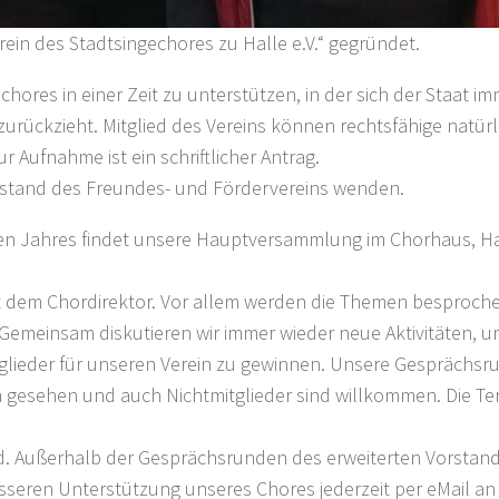
in des Stadtsingechores zu Halle e.V.“ gegründet.
echores in einer Zeit zu unterstützen, in der sich der Staat i
zurückzieht. Mitglied des Vereins können rechtsfähige natürl
 Aufnahme ist ein schriftlicher Antrag.
rstand des Freundes- und Fördervereins wenden.
jeden Jahres findet unsere Hauptversammlung im Chorhaus, H
r mit dem Chordirektor. Vor allem werden die Themen besproch
 Gemeinsam diskutieren wir immer wieder neue Aktivitäten, 
tglieder für unseren Verein zu gewinnen. Unsere Gesprächs
gern gesehen und auch Nichtmitglieder sind willkommen. Die T
fend. Außerhalb der Gesprächsrunden des erweiterten Vorstan
sseren Unterstützung unseres Chores jederzeit per eMail an