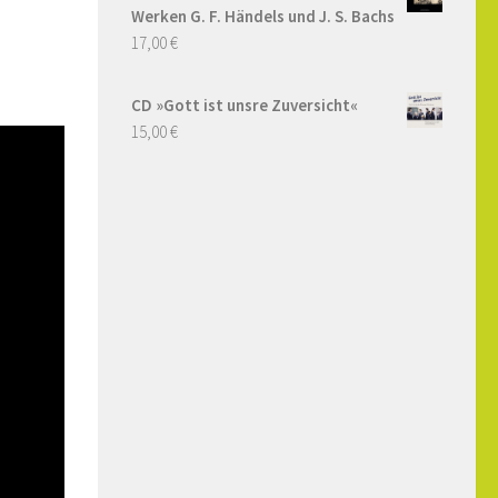
Werken G. F. Händels und J. S. Bachs
17,00
€
CD »Gott ist unsre Zuversicht«
15,00
€