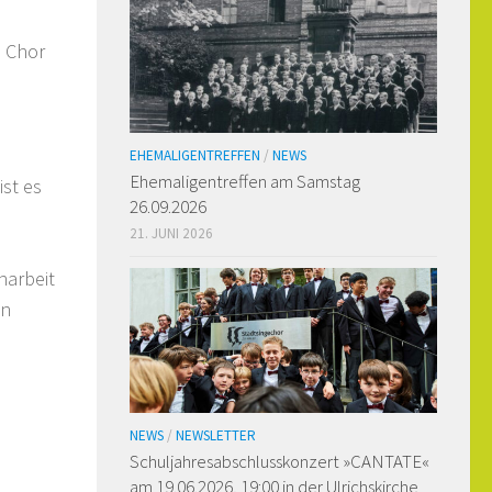
m Chor
EHEMALIGENTREFFEN
/
NEWS
Ehemaligen­treffen am Samstag
ist es
26.09.2026
21. JUNI 2026
narbeit
en
NEWS
/
NEWSLETTER
Schuljahresabschlusskonzert »CANTATE«
am 19.06.2026, 19:00 in der Ulrichskirche