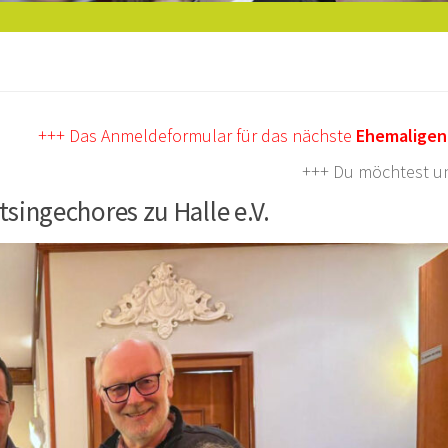
s Anmeldeformular für das nächste
Ehemaligentreffen
am 
 Du möchtest uns unterstützen u
singechores zu Halle e.V.