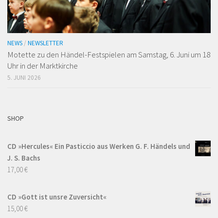
NEWS
/
NEWSLETTER
Motette zu den Händel-Festspielen am Samstag, 6. Juni um 18
Uhr in der Marktkirche
5. JUNI 2026
SHOP
CD »Hercules« Ein Pasticcio aus Werken G. F. Händels und
J. S. Bachs
17,00
€
CD »Gott ist unsre Zuversicht«
15,00
€