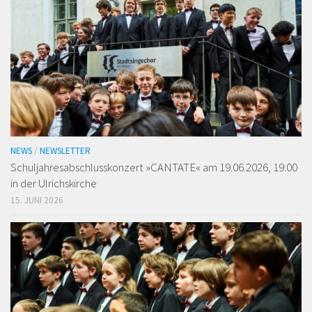
NEWS
/
NEWSLETTER
Schuljahresabschlusskonzert »CANTATE« am 19.06.2026, 19:00
in der Ulrichskirche
15. JUNI 2026