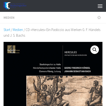
Zum Inhalt springen
MEDIEN
Start
/
Medien
/ CD »Hercules« Ein Pasticcio aus Werken G. F. Händels
und J. S. Bachs