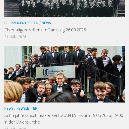
EHEMALIGENTREFFEN
/
NEWS
Ehemaligen­treffen am Samstag 26.09.2026
21. JUNI 2026
NEWS
/
NEWSLETTER
Schuljahresabschlusskonzert »CANTATE« am 19.06.2026, 19:00
in der Ulrichskirche
15. JUNI 2026