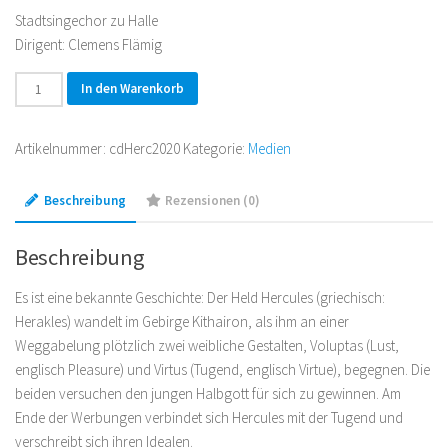
Stadtsingechor zu Halle
Dirigent: Clemens Flämig
CD
In den Warenkorb
»Hercules«
Ein
Artikelnummer:
cdHerc2020
Kategorie:
Medien
Pasticcio
aus
Beschreibung
Rezensionen (0)
Werken
G.
F.
Beschreibung
Händels
Es ist eine bekannte Geschichte: Der Held Hercules (griechisch:
und
Herakles) wandelt im Gebirge Kithairon, als ihm an einer
J.
Weggabelung plötzlich zwei weibliche Gestalten, Voluptas (Lust,
S.
englisch Pleasure) und Virtus (Tugend, englisch Virtue), begegnen. Die
Bachs
beiden versuchen den jungen Halbgott für sich zu gewinnen. Am
Menge
Ende der Werbungen verbindet sich Hercules mit der Tugend und
verschreibt sich ihren Idealen.