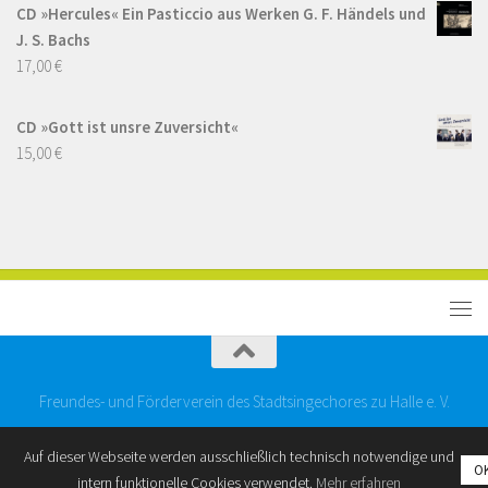
CD »Hercules« Ein Pasticcio aus Werken G. F. Händels und
J. S. Bachs
17,00
€
CD »Gott ist unsre Zuversicht«
15,00
€
Freundes- und Förderverein des Stadtsingechores zu Halle e. V.
Auf dieser Webseite werden ausschließlich technisch notwendige und
O
intern funktionelle Cookies verwendet.
Mehr erfahren