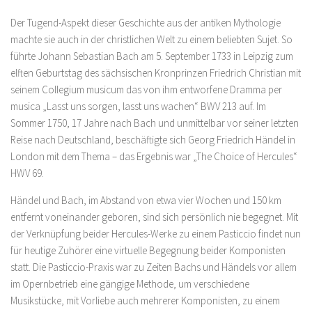
Der Tugend-Aspekt dieser Geschichte aus der antiken Mythologie
machte sie auch in der christlichen Welt zu einem beliebten Sujet. So
führte Johann Sebastian Bach am 5. September 1733 in Leipzig zum
elften Geburtstag des sächsischen Kronprinzen Friedrich Christian mit
seinem Collegium musicum das von ihm entworfene Dramma per
musica „Lasst uns sorgen, lasst uns wachen“ BWV 213 auf. Im
Sommer 1750, 17 Jahre nach Bach und unmittelbar vor seiner letzten
Reise nach Deutschland, beschäftigte sich Georg Friedrich Händel in
London mit dem Thema – das Ergebnis war „The Choice of Hercules“
HWV 69.
Händel und Bach, im Abstand von etwa vier Wochen und 150 km
entfernt voneinander geboren, sind sich persönlich nie begegnet. Mit
der Verknüpfung beider Hercules-Werke zu einem Pasticcio findet nun
für heutige Zuhörer eine virtuelle Begegnung beider Komponisten
statt. Die Pasticcio-Praxis war zu Zeiten Bachs und Händels vor allem
im Opernbetrieb eine gängige Methode, um verschiedene
Musikstücke, mit Vorliebe auch mehrerer Komponisten, zu einem