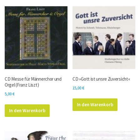
CD Messe für Männerchor und
CD »Gott ist unsre Zuversicht«
Orgel (Franz Liszt)
15,00
€
5,00
€
In den Warenkorb
In den Warenkorb