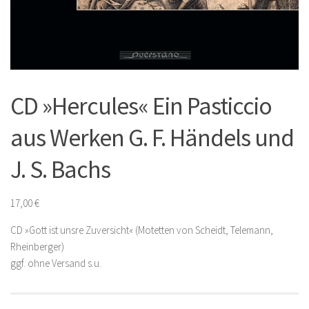
CD »Hercules« Ein Pasticcio
aus Werken G. F. Händels und
J. S. Bachs
17,00
€
CD »Gott ist unsre Zuversicht« (Motetten von Scheidt, Telemann,
Rheinberger)
ggf. ohne Versand s.u.