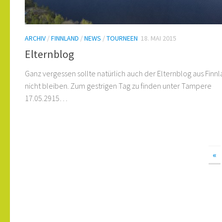
ARCHIV
/
FINNLAND
/
NEWS
/
TOURNEEN
18. MAI 2015
Elternblog
Ganz vergessen sollte natürlich auch der Elternblog aus Finn
nicht bleiben. Zum gestrigen Tag zu finden unter Tampere
17.05.2915…
«