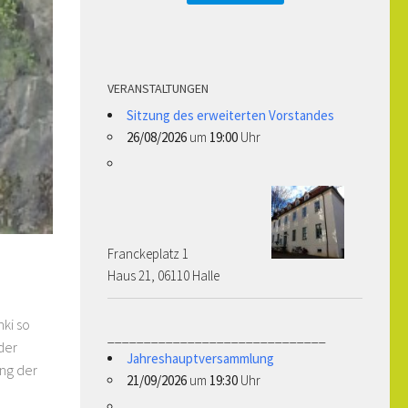
VERANSTALTUNGEN
Sitzung des erweiterten Vorstandes
26/08/2026
um
19:00
Uhr
Franckeplatz 1 ­­­­
Haus 21, 06110 Halle
nki so
______________________________
der
Jahreshauptversammlung
ung der
21/09/2026
um
19:30
Uhr