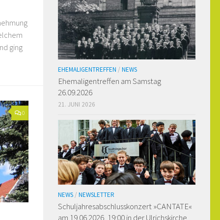
ernehmung
welchem
nd ging
EHEMALIGENTREFFEN
/
NEWS
Ehemaligen­treffen am Samstag
26.09.2026
21. JUNI 2026
0
NEWS
/
NEWSLETTER
Schuljahresabschlusskonzert »CANTATE«
am 19.06.2026, 19:00 in der Ulrichskirche