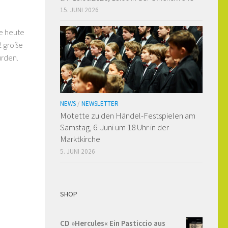
15. JUNI 2026
he heute
2 große
urden.
NEWS
/
NEWSLETTER
Motette zu den Händel-Festspielen am
Samstag, 6. Juni um 18 Uhr in der
Marktkirche
5. JUNI 2026
SHOP
CD »Hercules« Ein Pasticcio aus