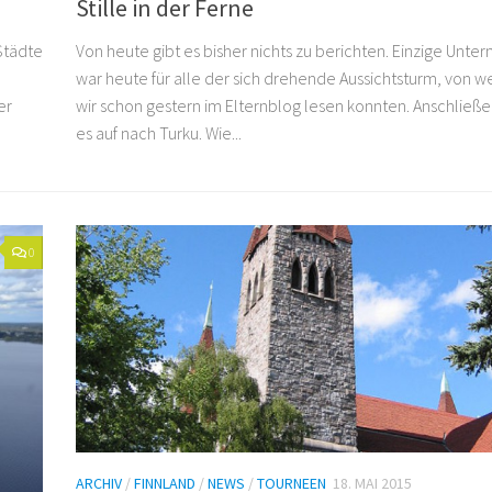
Stille in der Ferne
Städte
Von heute gibt es bisher nichts zu berichten. Einzige Unt
war heute für alle der sich drehende Aussichtsturm, von 
er
wir schon gestern im Elternblog lesen konnten. Anschließe
es auf nach Turku. Wie...
0
ARCHIV
/
FINNLAND
/
NEWS
/
TOURNEEN
18. MAI 2015