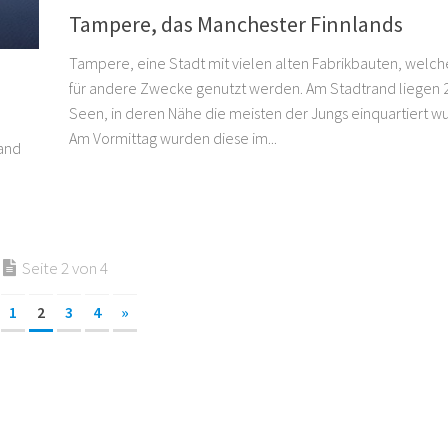
Tampere, das Manchester Finnlands
Tampere, eine Stadt mit vielen alten Fabrikbauten, welc
für andere Zwecke genutzt werden. Am Stadtrand liegen 
Seen, in deren Nähe die meisten der Jungs einquartiert w
Am Vormittag wurden diese im...
land
Seite 2 von 4
1
2
3
4
»