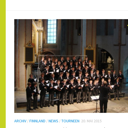
ARCHIV
/
FINNLAND
/
NEWS
/
TOURNEEN
20. MAI 2015