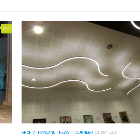
2
ARCHIV
/
FINNLAND
/
NEWS
/
TOURNEEN
18. MAI 2015