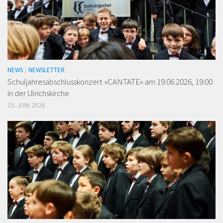
NEWS
/
NEWSLETTER
Schuljahresabschlusskonzert »CANTATE« am 19.06.2026, 19:00
in der Ulrichskirche
15. JUNI 2026