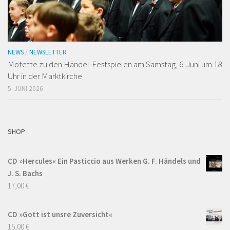
NEWS
/
NEWSLETTER
Motette zu den Händel-Festspielen am Samstag, 6. Juni um 18
Uhr in der Marktkirche
5. JUNI 2026
SHOP
CD »Hercules« Ein Pasticcio aus Werken G. F. Händels und
J. S. Bachs
17,00
€
CD »Gott ist unsre Zuversicht«
15,00
€