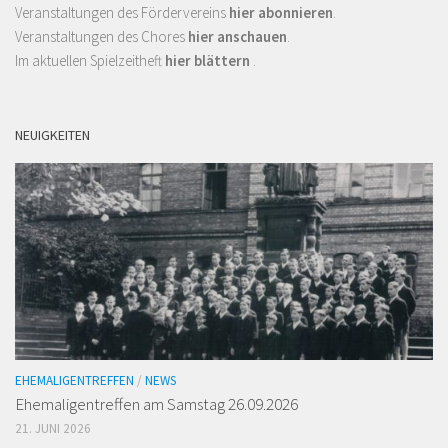
Veranstaltungen des Fördervereins
hier abonnieren
.
Veranstaltungen des Chores
hier anschauen
.
Im aktuellen Spielzeitheft
hier blättern
.
NEUIGKEITEN
EHEMALIGENTREFFEN
/
NEWS
Ehemaligen­treffen am Samstag 26.09.2026
21. JUNI 2026