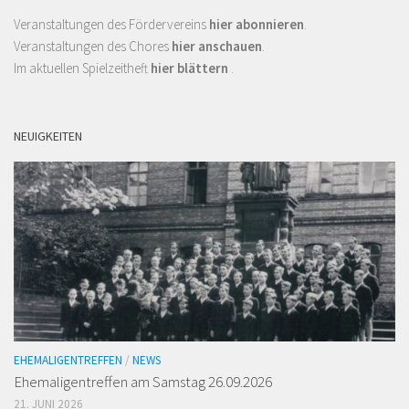
Veranstaltungen des Fördervereins
hier abonnieren
.
Veranstaltungen des Chores
hier anschauen
.
Im aktuellen Spielzeitheft
hier blättern
.
NEUIGKEITEN
EHEMALIGENTREFFEN
/
NEWS
Ehemaligen­treffen am Samstag 26.09.2026
21. JUNI 2026