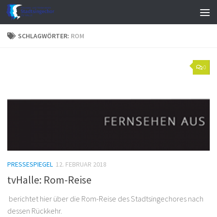
Zum Inhalt springen
SCHLAGWÖRTER:
ROM
0
PRESSESPIEGEL
12. FEBRUAR 2018
tvHalle: Rom-Reise
berichtet hier über die Rom-Reise des Stadtsingechores nach
dessen Rückkehr.