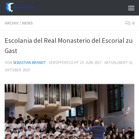
Zum Inhalt springen
ARCHIV
/
NEWS
0
Escolania del Real Monasterio del Escorial zu
Gast
VON
SEBASTIAN BRANDT
· VERÖFFENTLICHT
23. JUNI 2017
· AKTUALISIERT
21.
OKTOBER 2019