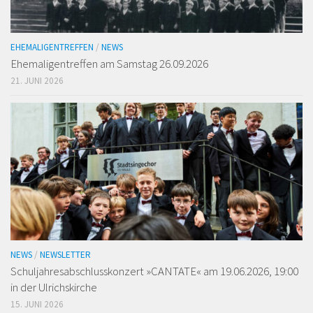
EHEMALIGENTREFFEN
/
NEWS
Ehemaligen­treffen am Samstag 26.09.2026
21. JUNI 2026
NEWS
/
NEWSLETTER
Schuljahresabschlusskonzert »CANTATE« am 19.06.2026, 19:00
in der Ulrichskirche
15. JUNI 2026