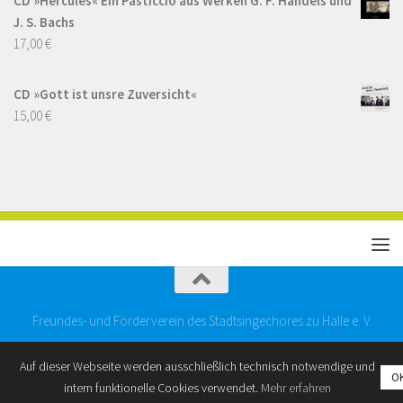
CD »Hercules« Ein Pasticcio aus Werken G. F. Händels und
J. S. Bachs
17,00
€
CD »Gott ist unsre Zuversicht«
15,00
€
Freundes- und Förderverein des Stadtsingechores zu Halle e. V.
Auf dieser Webseite werden ausschließlich technisch notwendige und
O
intern funktionelle Cookies verwendet.
Mehr erfahren