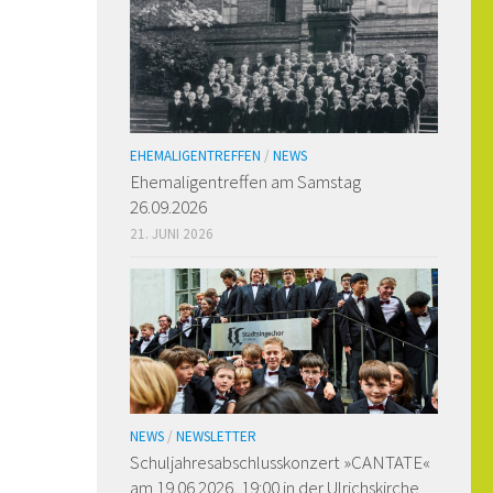
EHEMALIGENTREFFEN
/
NEWS
Ehemaligen­treffen am Samstag
26.09.2026
21. JUNI 2026
NEWS
/
NEWSLETTER
Schuljahresabschlusskonzert »CANTATE«
am 19.06.2026, 19:00 in der Ulrichskirche