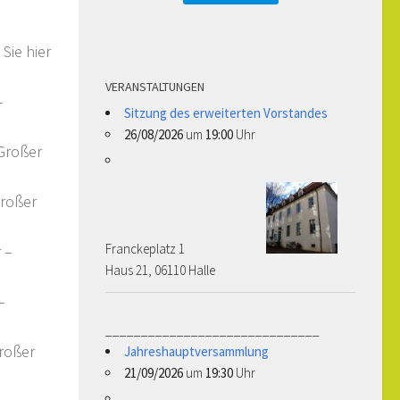
Sie hier
VERANSTALTUNGEN
–
Sitzung des erweiterten Vorstandes
26/08/2026
um
19:00
Uhr
 Großer
Großer
Franckeplatz 1 ­­­­
 –
Haus 21, 06110 Halle
–
______________________________
Großer
Jahreshauptversammlung
21/09/2026
um
19:30
Uhr