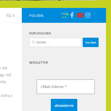
0
FOLGEN:
DURCHSUCHEN
Suchen
nach:
NEWSLETTER
 die
g« mit
rtie
 Arthur