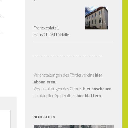
–
r –
Franckeplatz 1 ­­­­
 –
Haus 21, 06110 Halle
______________________________
Veranstaltungen des Fördervereins
hier
abonnieren
.
Veranstaltungen des Chores
hier anschauen
.
Im aktuellen Spielzeitheft
hier blättern
.
NEUIGKEITEN