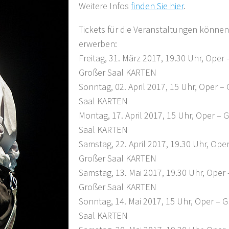
Weitere Infos
finden Sie hier
.
Tickets für die Veranstaltungen können 
erwerben:
Freitag, 31. März 2017, 19.30 Uhr, Oper 
Großer Saal KARTEN
Sonntag, 02. April 2017, 15 Uhr, Oper –
Saal KARTEN
Montag, 17. April 2017, 15 Uhr, Oper – 
Saal KARTEN
Samstag, 22. April 2017, 19.30 Uhr, Oper
Großer Saal KARTEN
Samstag, 13. Mai 2017, 19.30 Uhr, Oper 
Großer Saal KARTEN
Sonntag, 14. Mai 2017, 15 Uhr, Oper – 
Saal KARTEN