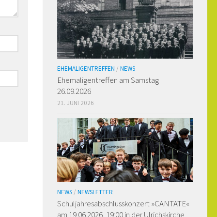
EHEMALIGENTREFFEN
/
NEWS
Ehemaligen­treffen am Samstag
26.09.2026
21. JUNI 2026
NEWS
/
NEWSLETTER
Schuljahresabschlusskonzert »CANTATE«
am 19.06.2026, 19:00 in der Ulrichskirche