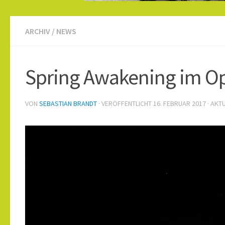
ARCHIV
/
NEWS
Spring Awakening im O
VON
SEBASTIAN BRANDT
· VERÖFFENTLICHT
16. FEBRUAR 2017
· AKT