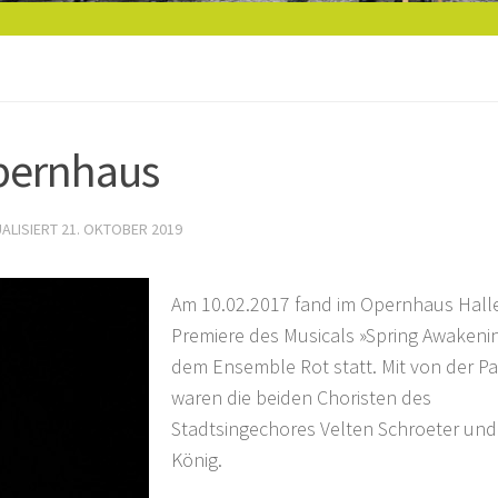
pernhaus
UALISIERT
21. OKTOBER 2019
Am 10.02.2017 fand im Opernhaus Halle
Premiere des Musicals »Spring Awakenin
dem Ensemble Rot statt. Mit von der Pa
waren die beiden Choristen des
Stadtsingechores Velten Schroeter und
König.