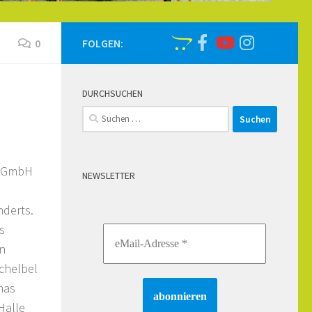
0
FOLGEN:
DURCHSUCHEN
Suchen
nach:
n GmbH
NEWSLETTER
nderts.
s
en
chelbel
mas
Halle