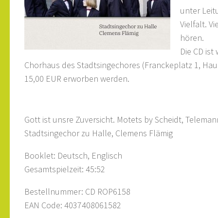
unter Leit
Vielfalt. 
hören.
Die CD ist
Chorhaus des Stadtsingechores (Franckeplatz 1, Hau
15,00 EUR erworben werden.
Gott ist unsre Zuversicht. Motets by Scheidt, Telema
Stadtsingechor zu Halle, Clemens Flämig
Booklet: Deutsch, Englisch
Gesamtspielzeit: 45:52
Bestellnummer: CD ROP6158
EAN Code: 4037408061582