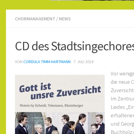
CHORMANAGEMENT
/
NEWS
CD des Stadtsingechores
VON
CORDULA TIMM-HARTMANN
·
7. JULI 2018
Vor wenig
die neue C
Zuversicht
Im Zentrum
Liedes „Ei
erhaltene
und Georg
Buchholz 