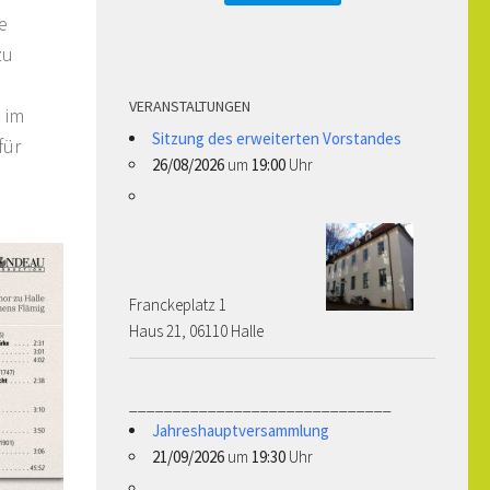
e
zu
VERANSTALTUNGEN
 im
Sitzung des erweiterten Vorstandes
für
26/08/2026
um
19:00
Uhr
Franckeplatz 1 ­­­­
Haus 21, 06110 Halle
______________________________
Jahreshauptversammlung
21/09/2026
um
19:30
Uhr