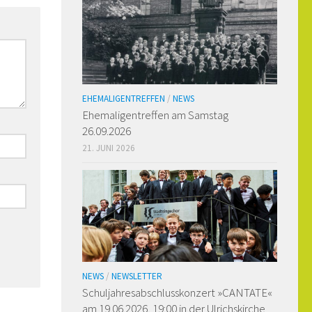
EHEMALIGENTREFFEN
/
NEWS
Ehemaligen­treffen am Samstag
26.09.2026
21. JUNI 2026
NEWS
/
NEWSLETTER
Schuljahresabschlusskonzert »CANTATE«
am 19.06.2026, 19:00 in der Ulrichskirche