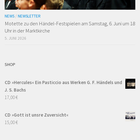
NEWS
/
NEWSLETTER
Motette zu den Händel-Festspielen am Samstag, 6. Juni um 18
Uhr in der Marktkirche
5. JUNI 2026
SHOP
CD »Hercules« Ein Pasticcio aus Werken G. F. Händels und
J. S. Bachs
17,00
€
CD »Gott ist unsre Zuversicht«
15,00
€