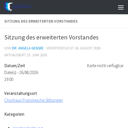
Zum Inhalt springen
SITZUNG DES ERWEITERTEN VORSTANDES
Sitzung des erweiterten Vorstandes
VON
DR. ANGELA GENSKE
· VERÖFFENTLICHT
26. AUGUST 2026
·
AKTUALISIERT
15. JUNI 2026
Datum/Zeit
Karte nicht verfügbar
Date(s) - 26/08/2026
19:00
Veranstaltungsort
Chorhaus Franckesche Stiftungen
Kategorien