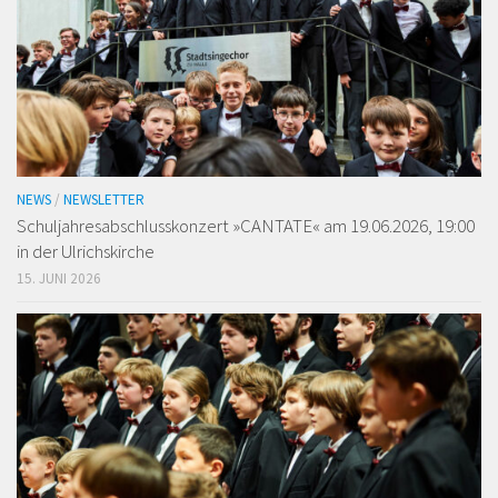
NEWS
/
NEWSLETTER
Schuljahresabschlusskonzert »CANTATE« am 19.06.2026, 19:00
in der Ulrichskirche
15. JUNI 2026