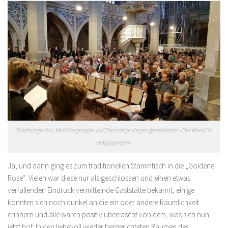
Stadtsingechor, Musiziergruppe und Ehemalige singen gemeinsam »Der Mond ist
aufgegangen«
Ja, und dann ging es zum traditionellen Stammtisch in die „Goldene
Rose“. Vielen war diese nur als geschlossen und einen etwas
verfallenden Eindruck vermittelnde Gaststätte bekannt, einige
konnten sich noch dunkel an die ein oder andere Räumlichkeit
erinnern und alle waren positiv überrascht von dem, was sich nun
jetzt bot: In den liebevoll wieder hergerichteten Räumen des