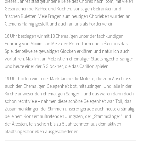
dieses Jahres stattgefundene Reise des Chores nach Rom, mit vielen
Gesprächen bei Kaffee und Kuchen, sonstigen Getränken und
frischen Buletten. Viele Fragen zum heutigen Chorleben wurden an
Clemens Flämig gestellt und auch an uns als Förderverein.
16 Uhr bestiegen wir mit 10 Ehemaligen unter der fachkundigen
Führung von Maximilian Metz den Roten Turm und ließen uns das
Spiel der teilweise gewaltigen Glocken erklären und natürlich auch
vorführen. Maxilmilian Metz ist ein ehemaliger Stadtsingechorsänger
und heute einer der 5 Glöckner, die das Carillon spielen.
18 Uhr hörten wir in der Marktkirche die Motette, die zum Abschluss
auch den Ehemaligen Gelegenheit bot, mitzusingen. Und: alle in der
Kirche anwesenden ehemaligen Sänger – und das waren dann doch
schon recht viele – nahmen diese schöne Gelegenheit war. Toll, das
Zusammenklingen der Stimmen unserer gerade auch heute erstmalig
bei einem Konzert auftretenden Jüngsten, der „Stammsänger“ und
der Ältesten, teils schon bis zu 5 Jahrzehnten aus dem aktiven
Stadtsingechorleben ausgeschiedenen.