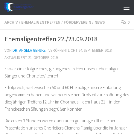
Zum Inhalt springen
ARCHIV
/
EHEMALIGENTREFFEN
/
FÖRDERVEREIN
/
NEWS
0
Ehemaligentreffen 22./23.09.2018
VON
DR. ANGELA GENSKE
· VERÖFFENTLICHT
24. SEPTEMBER 2018
·
AKTUALISIERT
21. OKTOBER 2019
Es war ein erfolgreiches, gelungenes Treffen unserer ehemaligen
Sänger und Chorleiter/-lehrer!
Erfolgreich, weil zwischen 50 und 60 Ehemalige unsere Einladung
angenommen haben und wir bereits einen Großteil zur Eröffnung des
diesjährigen Treffens 12 Uhr im Chorhaus – dem Haus 21 – in den
Franckeschen Siftungen begrüßen konnten.
Die ersten 3 Stunden waren dann auch gut ausgefüllt mit einer
Präsentation unseres Chorleiters Clemens Flämig über die im Januar