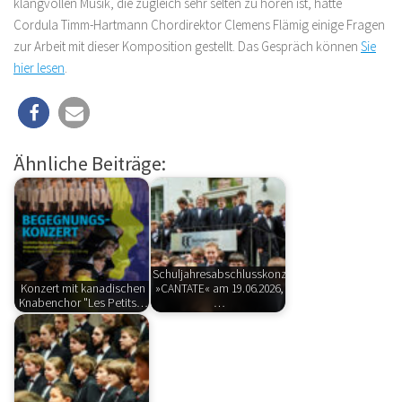
klangvollen Musik, die zugleich sehr selten zu hören ist, hatte
Cordula Timm-Hartmann Chordirektor Clemens Flämig einige Fragen
zur Arbeit mit dieser Komposition gestellt. Das Gespräch können
Sie
hier lesen
.
Ähnliche Beiträge:
Schuljahresabschlusskonzert
Konzert mit kanadischen
»CANTATE« am 19.06.2026,
Knabenchor "Les Petits…
…