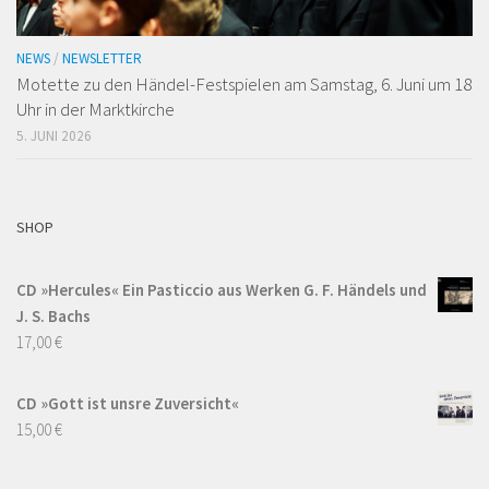
NEWS
/
NEWSLETTER
Motette zu den Händel-Festspielen am Samstag, 6. Juni um 18
Uhr in der Marktkirche
5. JUNI 2026
SHOP
CD »Hercules« Ein Pasticcio aus Werken G. F. Händels und
J. S. Bachs
17,00
€
CD »Gott ist unsre Zuversicht«
15,00
€