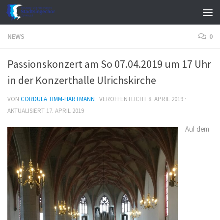
Zum Inhalt springen
NEWS
0
Passionskonzert am So 07.04.2019 um 17 Uhr
in der Konzerthalle Ulrichskirche
VON
CORDULA TIMM-HARTMANN
· VERÖFFENTLICHT
8. APRIL 2019
·
AKTUALISIERT
17. APRIL 2019
Auf dem