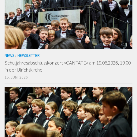
NEWS
/
NEWSLETTER
Schuljahresabschlusskonzert »CANTATE« am 19.06.2026, 19:00
in der Ulrichskirche
15. JUNI 2026