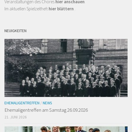
Veranstaltungen des Chores
hier anschauen
.
Im aktuellen Spielzeitheft
hier blättern
.
NEUIGKEITEN
EHEMALIGENTREFFEN
/
NEWS
Ehemaligen­treffen am Samstag 26.09.2026
21. JUNI 2026