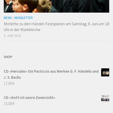
NEWS
/
NEWSLETTER
Motette zu den Händel-Festspielen am Samstag, 6. Juni um 18
Uhr in der Marktkirche
5. JUNI 2026
SHOP
CD »Hercules« Ein Pasticcio aus Werken G. F. Händels und
J. S. Bachs
17,00
€
CD »Gott ist unsre Zuversicht«
15,00
€