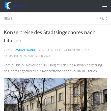
Zum Inhalt springen
NEWS
0
Konzertreise des Stadtsingechores nach
Litauen
VON
SEBASTIAN BRANDT
· VERÖFFENTLICHT
23. NOVEMBER 2023
·
AKTUALISIERT
24. NOVEMBER 2023
Vom 23. bis 27. November 2023 begibt sich eine Auswahlbesetzung
des Stadtsingechores auf Konzertreise nach Šiauliai in Litauen.