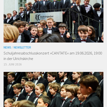
NEWS
/
NEWSLETTER
Schuljahresabschlusskonzert »CANTATE« am 19.06.2026, 19:00
in der Ulrichskirche
15. JUNI 2026