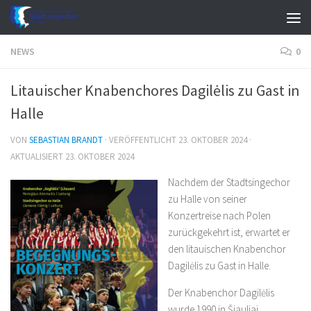
Zum Inhalt springen
NEWS
0
Litauischer Knabenchores Dagilėlis zu Gast in
Halle
VON
SEBASTIAN BRANDT
· VERÖFFENTLICHT
23. OKTOBER 2024
·
AKTUALISIERT
23. OKTOBER 2024
Nachdem der Stadtsingechor
zu Halle von seiner
Konzertreise nach Polen
zurückgekehrt ist, erwartet er
den litauischen Knabenchor
Dagilėlis zu Gast in Halle.
Der Knabenchor Dagilėlis
wurde 1990 in Šiauliai