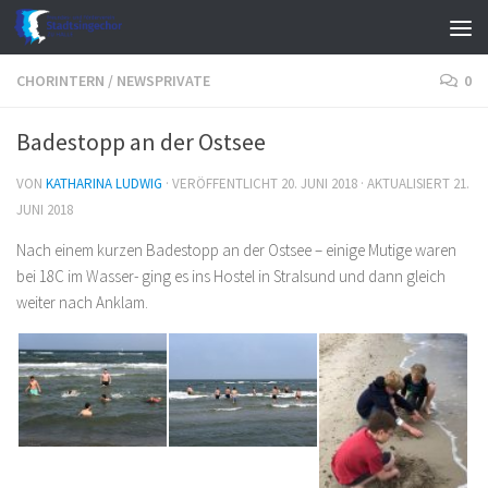
Zum Inhalt springen
CHORINTERN
/
NEWSPRIVATE
0
Badestopp an der Ostsee
VON
KATHARINA LUDWIG
· VERÖFFENTLICHT
20. JUNI 2018
· AKTUALISIERT
21.
JUNI 2018
Nach einem kurzen Badestopp an der Ostsee – einige Mutige waren
bei 18C im Wasser- ging es ins Hostel in Stralsund und dann gleich
weiter nach Anklam.