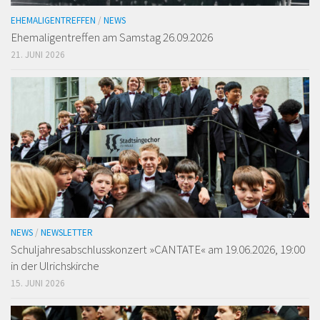
EHEMALIGENTREFFEN
/
NEWS
Ehemaligen­treffen am Samstag 26.09.2026
21. JUNI 2026
NEWS
/
NEWSLETTER
Schuljahresabschlusskonzert »CANTATE« am 19.06.2026, 19:00
in der Ulrichskirche
15. JUNI 2026