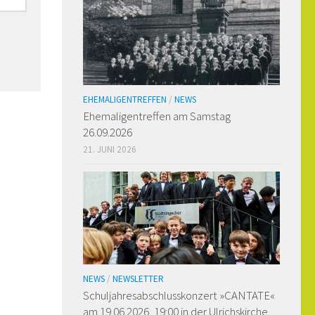
EHEMALIGENTREFFEN
/
NEWS
Ehemaligen­treffen am Samstag
26.09.2026
21. JUNI 2026
NEWS
/
NEWSLETTER
Schuljahresabschlusskonzert »CANTATE«
am 19.06.2026, 19:00 in der Ulrichskirche