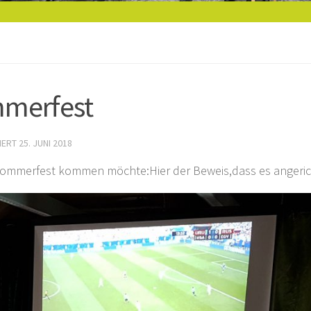
mmerfest
SIERT
25. JUNI 2018
 Sommerfest kommen möchte:Hier der Beweis,dass es angerich