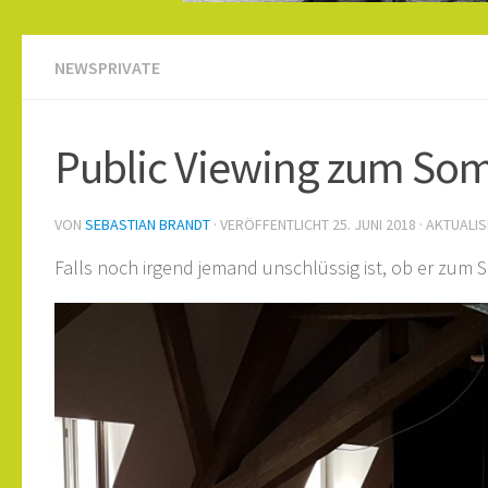
NEWSPRIVATE
Public Viewing zum So
VON
SEBASTIAN BRANDT
· VERÖFFENTLICHT
25. JUNI 2018
· AKTUALI
Falls noch irgend jemand unschlüssig ist, ob er zum