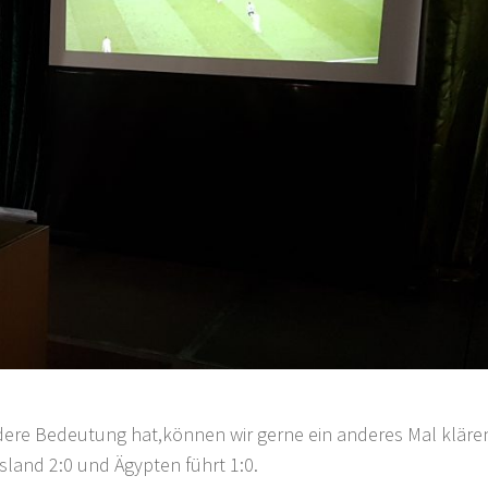
andere Bedeutung hat,können wir gerne ein anderes Mal kläre
sland 2:0 und Ägypten führt 1:0.