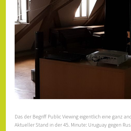
Das der Begriff Public Viewing eigentlich eine ganz 
Aktueller Stand in der 45. Minute: Uruguay gegen Rus