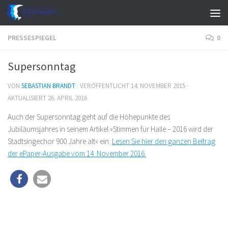
Zum Inhalt springen
PRESSESPIEGEL
0
Supersonntag
VON
SEBASTIAN BRANDT
· VERÖFFENTLICHT
14. NOVEMBER 2015
·
AKTUALISIERT
26. APRIL 2016
Auch der Supersonntag geht auf die Höhepunkte des
Jubiläumsjahres in seinem Artikel »Stimmen für Halle – 2016 wird der
Stadtsingechor 900 Jahre alt« ein.
Lesen Sie hier den ganzen Beitrag
der ePaper-Ausgabe vom 14. November 2016.