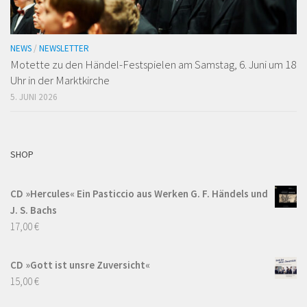
NEWS
/
NEWSLETTER
Motette zu den Händel-Festspielen am Samstag, 6. Juni um 18
Uhr in der Marktkirche
5. JUNI 2026
SHOP
CD »Hercules« Ein Pasticcio aus Werken G. F. Händels und
J. S. Bachs
17,00
€
CD »Gott ist unsre Zuversicht«
15,00
€