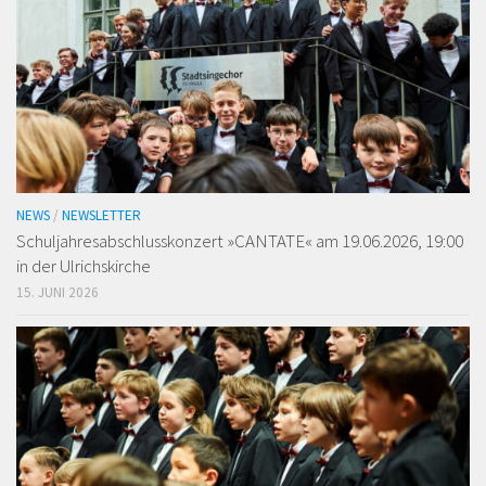
NEWS
/
NEWSLETTER
Schuljahresabschlusskonzert »CANTATE« am 19.06.2026, 19:00
in der Ulrichskirche
15. JUNI 2026