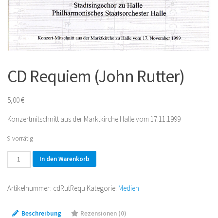
CD Requiem (John Rutter)
5,00
€
Konzertmitschnitt aus der Marktkirche Halle vom 17.11.1999
9 vorrätig
CD
In den Warenkorb
Requiem
(John
Artikelnummer:
cdRutRequ
Kategorie:
Medien
Rutter)
Menge
Beschreibung
Rezensionen (0)