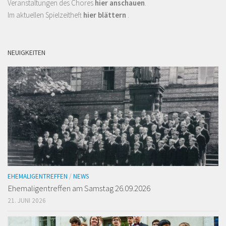
Veranstaltungen des Chores
hier anschauen
.
Im aktuellen Spielzeitheft
hier blättern
.
NEUIGKEITEN
EHEMALIGENTREFFEN
/
NEWS
Ehemaligen­treffen am Samstag 26.09.2026
21. JUNI 2026