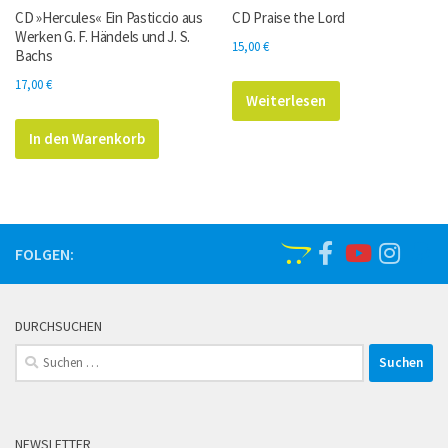
CD »Hercules« Ein Pasticcio aus
CD Praise the Lord
Werken G. F. Händels und J. S.
15,00
€
Bachs
17,00
€
Weiterlesen
In den Warenkorb
FOLGEN:
DURCHSUCHEN
Suchen
nach:
NEWSLETTER