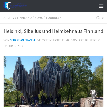
Zum Inhalt springen
ARCHIV
/
FINNLAND
/
NEWS
/
TOURNEEN
0
Helsinki, Sibelius und Heimkehr aus Finnland
VON
SEBASTIAN BRANDT
· VERÖFFENTLICHT
25. MAI 2015
· AKTUALISIERT
21.
OKTOBER 2019