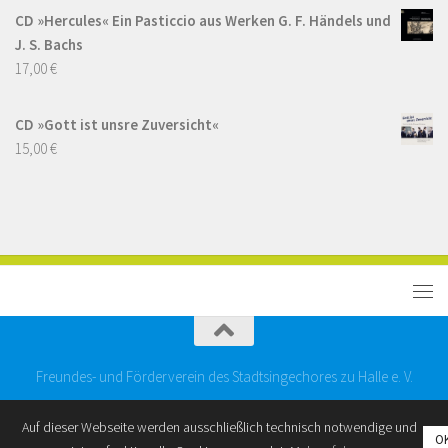
CD »Hercules« Ein Pasticcio aus Werken G. F. Händels und
J. S. Bachs
17,00
€
CD »Gott ist unsre Zuversicht«
15,00
€
Freundes- und Förderverein des Stadtsingechores zu Halle e. V.
Auf dieser Webseite werden ausschließlich technisch notwendige und
O