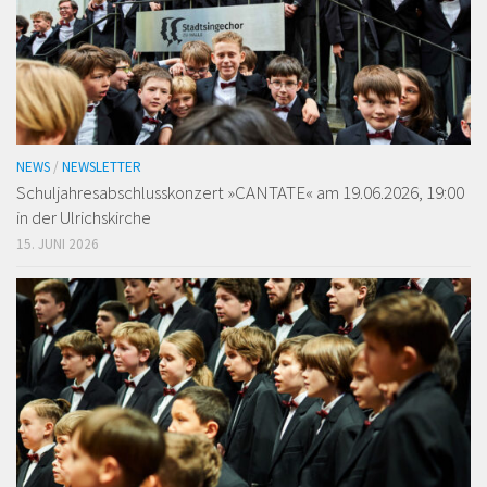
NEWS
/
NEWSLETTER
Schuljahresabschlusskonzert »CANTATE« am 19.06.2026, 19:00
in der Ulrichskirche
15. JUNI 2026