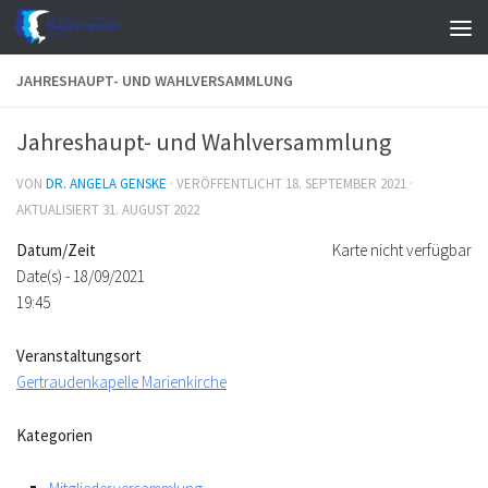
Zum Inhalt springen
JAHRESHAUPT- UND WAHLVERSAMMLUNG
Jahreshaupt- und Wahlversammlung
VON
DR. ANGELA GENSKE
· VERÖFFENTLICHT
18. SEPTEMBER 2021
·
AKTUALISIERT
31. AUGUST 2022
Datum/Zeit
Karte nicht verfügbar
Date(s) - 18/09/2021
19:45
Veranstaltungsort
Gertraudenkapelle Marienkirche
Kategorien