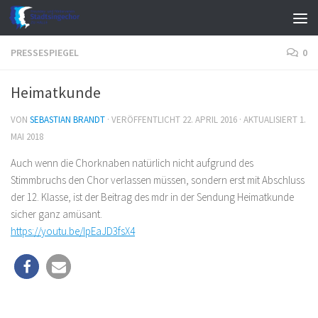
Zum Inhalt springen
PRESSESPIEGEL
0
Heimatkunde
VON
SEBASTIAN BRANDT
· VERÖFFENTLICHT
22. APRIL 2016
· AKTUALISIERT
1.
MAI 2018
Auch wenn die Chorknaben natürlich nicht aufgrund des
Stimmbruchs den Chor verlassen müssen, sondern erst mit Abschluss
der 12. Klasse, ist der Beitrag des mdr in der Sendung Heimatkunde
sicher ganz amüsant.
https://youtu.be/IpEaJD3fsX4